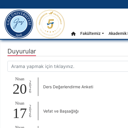
gazi.edu.tr
Ana Menü
Fakültemiz
Akademik 
Anasayfa
Duyurular
Nisan
2026
20
Ders Değerlendirme Anketi
Nisan
2026
17
Vefat ve Başsağlığı
Nisan