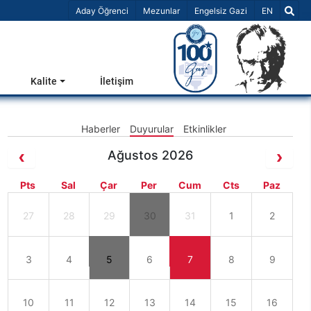
Dil Seçiniz 
Aday Öğrenci
Mezunlar
Engelsiz Gazi
EN
Kalite
İletişim
Haberler
Duyurular
Etkinlikler
Ağustos 2026
Pts
Sal
Çar
Per
Cum
Cts
Paz
27
28
29
30
31
1
2
3
4
5
6
7
8
9
10
11
12
13
14
15
16