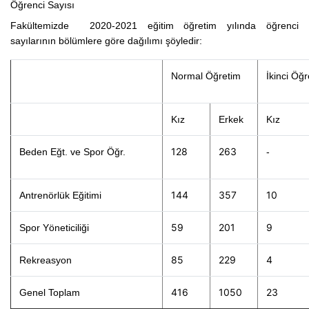
Öğrenci Sayısı
Fakültemizde 2020-2021 eğitim öğretim yılında öğrenci
sayılarının bölümlere göre dağılımı şöyledir:
Normal Öğretim
İkinci Öğ
Kız
Erkek
Kız
128
263
Beden Eğt. ve Spor Öğr.
-
144
357
10
Antrenörlük Eğitimi
59
201
9
Spor Yöneticiliği
85
229
4
Rekreasyon
416
1050
23
Genel Toplam