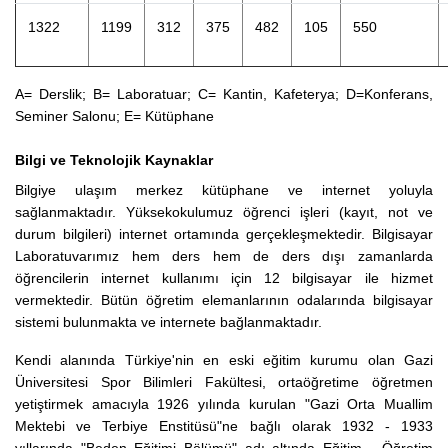
1322
1199
312
375
482
105
550
A= Derslik; B= Laboratuar; C= Kantin, Kafeterya; D=Konferans,
Seminer Salonu; E= Kütüphane
Bilgi ve Teknolojik Kaynaklar
Bilgiye ulaşım merkez kütüphane ve internet yoluyla
sağlanmaktadır. Yüksekokulumuz öğrenci işleri (kayıt, not ve
durum bilgileri) internet ortamında gerçekleşmektedir. Bilgisayar
Laboratuvarımız hem ders hem de ders dışı zamanlarda
öğrencilerin internet kullanımı için 12 bilgisayar ile hizmet
vermektedir. Bütün öğretim elemanlarının odalarında bilgisayar
sistemi bulunmakta ve internete bağlanmaktadır.
Kendi alanında Türkiye'nin en eski eğitim kurumu olan Gazi
Üniversitesi Spor Bilimleri Fakültesi, ortaöğretime öğretmen
yetiştirmek amacıyla 1926 yılında kurulan "Gazi Orta Muallim
Mektebi ve Terbiye Enstitüsü"ne bağlı olarak 1932 - 1933