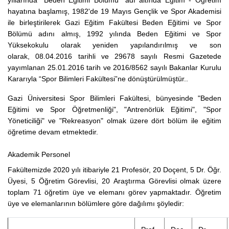
yıllarında "Beden Eğitimi Bölümü" adı altında Eğitim - Öğretim
hayatına başlamış, 1982'de 19 Mayıs Gençlik ve Spor Akademisi
ile birleştirilerek Gazi Eğitim Fakültesi Beden Eğitimi ve Spor
Bölümü adını almış, 1992 yılında Beden Eğitimi ve Spor
Yüksekokulu olarak yeniden yapılandırılmış ve son
olarak,
08.04.2016 tarihli ve 29678 sayılı Resmi Gazetede
yayımlanan 25.01.2016 tarih ve 2016/8562 sayılı Bakanlar Kurulu
Kararıyla “Spor Bilimleri Fakültesi”ne dönüştürülmüştür.
.
Gazi Üniversitesi Spor Bilimleri Fakültesi, bünyesinde "Beden
Eğitimi ve Spor Öğretmenliği", "Antrenörlük Eğitimi", "Spor
Yöneticiliği" ve "Rekreasyon" olmak üzere dört bölüm ile eğitim
öğretime devam etmektedir.
Akademik Personel
Fakültemizde 2020 yılı itibariyle 21 Profesör, 20 Doçent, 5 Dr. Öğr.
Üyesi, 5 Öğretim Görevlisi, 20 Araştırma Görevlisi olmak üzere
toplam 71 öğretim üye ve elemanı görev yapmaktadır. Öğretim
üye ve elemanlarının bölümlere göre dağılımı şöyledir: