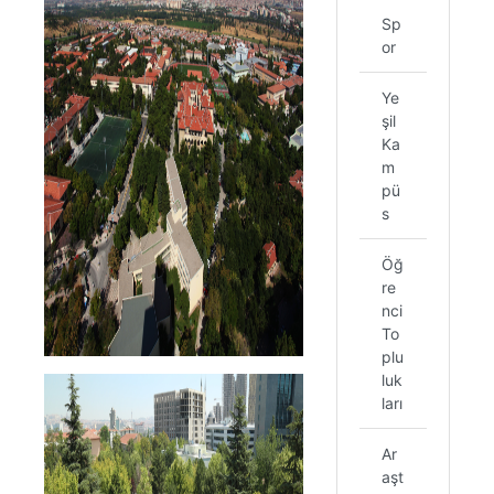
Sp
or
Ye
şil
Ka
m
pü
s
Öğ
re
nci
To
plu
luk
ları
Ar
aşt