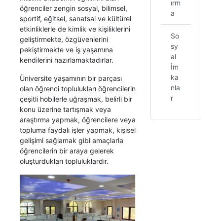
ırm
öğrenciler zengin sosyal, bilimsel,
a
sportif, eğitsel, sanatsal ve kültürel
etkinliklerle de kimlik ve kişiliklerini
So
geliştirmekte, özgüvenlerini
sy
pekiştirmekte ve iş yaşamına
al
kendilerini hazırlamaktadırlar.
İm
ka
Üniversite yaşamının bir parçası
nla
olan öğrenci toplulukları öğrencilerin
r
çeşitli hobilerle uğraşmak, belirli bir
konu üzerine tartışmak veya
araştırma yapmak, öğrencilere veya
topluma faydalı işler yapmak, kişisel
gelişimi sağlamak gibi amaçlarla
öğrencilerin bir araya gelerek
oluşturdukları topluluklardır.