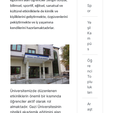
eğitimini alan öğrenciler zengin sosyal,
Sp
bilimsel, sportif, eğitsel, sanatsal ve
or
kültürel etkinliklerle de kimlik ve
kişiliklerini geliştirmekte, özgüvenlerini
Ye
pekiştirmekte ve iş yaşamına
şil
kendilerini hazırlamaktadırlar.
Ka
m
pü
s
Öğ
re
nci
To
plu
luk
Üniversitemizde düzenlenen
ları
etkinliklerin önemli bir kısmında
öğrenciler aktif olarak rol
Ar
almaktadır. Gazi Üniversitesinin
aşt
nitelikli akademik eğitimini alan