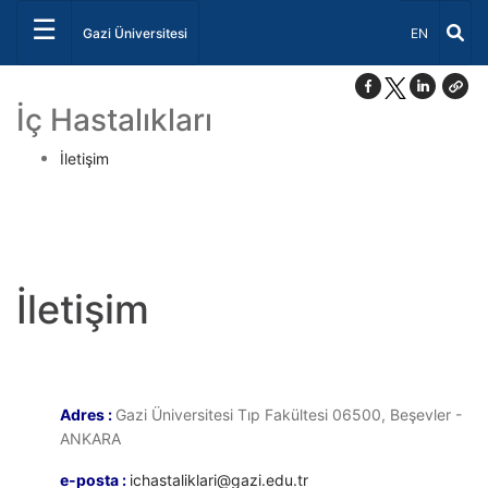
☰
Dil Seçiniz 
Gazi Üniversitesi
EN
İç Hastalıkları
İletişim
İletişim
Adres :
Gazi Üniversitesi Tıp Fakültesi 06500, Beşevler -
ANKARA
e-posta :
ichastaliklari@gazi.edu.tr