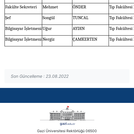
Fakülte Sekreteri
Mehmet
ÖNDER
Tıp Fakültesi
Şef
Songül
TUNCAL
Tıp Fakültesi 
Bilgisayar İşletmeni
Uğur
AYDIN
Tıp Fakültesi
Bilgisayar İşletmeni
Nergiz
ÇAMKERTEN
Tıp Fakültesi 
Son Güncelleme : 23.08.2022
Gazi Üniversitesi Rektörlüğü 06500