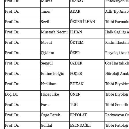
Prof. Dr.
Murat
DİZBAY
Enfeksiyon Ha
Prof. Dr.
Taner
AKAR
Adli Tıp Anab
Prof. Dr.
Sevil
ÖZGER İLHAN
Tıbbi Farmako
Prof. Dr.
Mustafa Necmi
İLHAN
Halk Sağlığı 
Prof. Dr.
Mesut
ÖKTEM
Kadın Hastalı
Prof. Dr.
Çiğdem
ÖZER
Fizyoloji Ana
Prof. Dr.
Şengül
ÖZDEK
Göz Hastalıkl
Prof. Dr.
Emine Belgin
KOÇER
Nöroloji Anab
Prof. Dr.
Neslihan
BUKAN
Tıbbi Biyokim
Doç. Dr.
Hacer İlke
ÖNEN
Tıbbi Biyoloji
Prof. Dr.
Esra
TUĞ
Tıbbi Genetik
Prof. Dr.
Özge Petek
ERPOLAT
Radyasyon Onk
Prof. Dr.
Güldal
ESENDAĞLI
Tıbbi Patoloji