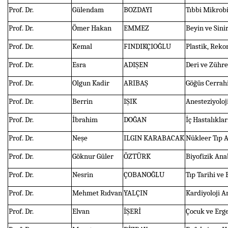
Prof. Dr.
Gülendam
BOZDAYI
Tıbbi Mikrobi
Prof. Dr.
Ömer Hakan
EMMEZ
Beyin ve Sini
Prof. Dr.
Kemal
FINDIKÇIOĞLU
Plastik, Reko
Prof. Dr.
Esra
ADIŞEN
Deri ve Zühre
Prof. Dr.
Olgun Kadir
ARIBAŞ
Göğüs Cerrahi
Prof. Dr.
Berrin
IŞIK
Anesteziyoloj
Prof. Dr.
İbrahim
DOĞAN
İç Hastalıkla
Prof. Dr.
Neşe
ILGIN KARABACAK
Nükleer Tıp 
Prof. Dr.
Göknur Güler
ÖZTÜRK
Biyofizik Ana
Prof. Dr.
Nesrin
ÇOBANOĞLU
Tıp Tarihi ve 
Prof. Dr.
Mehmet Rıdvan
YALÇIN
Kardiyoloji A
Prof. Dr.
Elvan
İŞERİ
Çocuk ve Erge