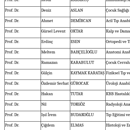
Prof. Dr.
Deniz
ASLAN
Çocuk Sağlığı
Prof. Dr.
Ahmet
DEMİRCAN
Acil Tıp Anab
Prof. Dr.
Gürsel Levent
OKTAR
Kalp ve Damar
Prof. Dr.
Erdinç
ESEN
Ortopedi ve T
Prof. Dr.
Meltem
BAHÇELİOĞLU
Anatomi Anab
Prof. Dr.
Ramazan
KARABULUT
Çocuk Cerrahi
Prof. Dr.
Gülçin
KAYMAK KARATAŞ
Fiziksel Tıp 
Prof. Dr.
Özdemir Serhat
GÜROCAK
Üroloji Anabi
Prof. Dr.
Hakan
TUTAR
KBB Hastalıkl
Prof. Dr.
Nil
TOKGÖZ
Radyoloji Ana
Prof. Dr.
Işıl İrem
BUDAKOĞLU
Tıp Eğitimi ve
Prof. Dr.
Çiğdem
ELMAS
Histoloji ve 