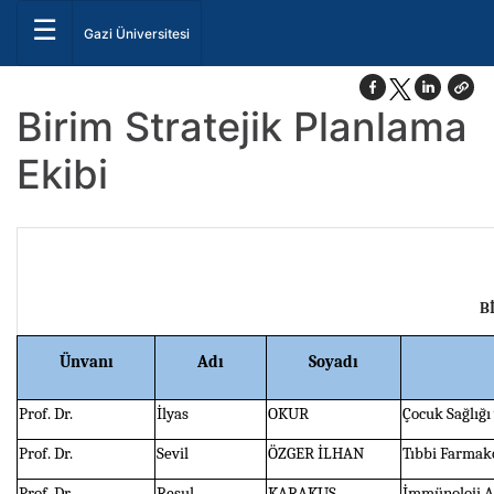
☰
Gazi Üniversitesi
Birim Stratejik Planlama
Ekibi
B
Ünvanı
Adı
Soyadı
Prof. Dr.
İlyas
OKUR
Çocuk Sağlığı
Prof. Dr.
Sevil
ÖZGER İLHAN
Tıbbi Farmako
Prof. Dr.
Resul
KARAKUŞ
İmmünoloji A