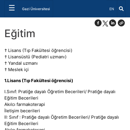
☰
Dil Seçiniz 
Gazi Üniversitesi
EN
Eğitim
† Lisans (Tıp Fakültesi öğrencisi)
† Lisansüstü (Pediatri uzmanı)
† Yandal uzmanı
† Meslek içi
1.Lisans (Tıp Fakültesi öğrencisi)
I.Sınıf: Pratiğe dayalı Öğretim Becerileri/ Pratiğe dayalı
Eğitim Becerileri
Akılcı farmakoterapi
İletişim becerileri
II: Sınıf : Pratiğe dayalı Öğretim Becerileri/ Pratiğe dayalı
Eğitim Becerileri
Akılcı farmakoterapi