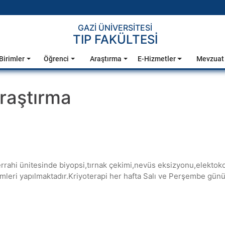
GAZİ ÜNİVERSİTESİ
TIP FAKÜLTESİ
Birimler
Öğrenci
Araştırma
E-Hizmetler
Mevzuat
raştırma
rahi ünitesinde biyopsi,tırnak çekimi,nevüs eksizyonu,elektokote
emleri yapılmaktadır.Kriyoterapi her hafta Salı ve Perşembe gün