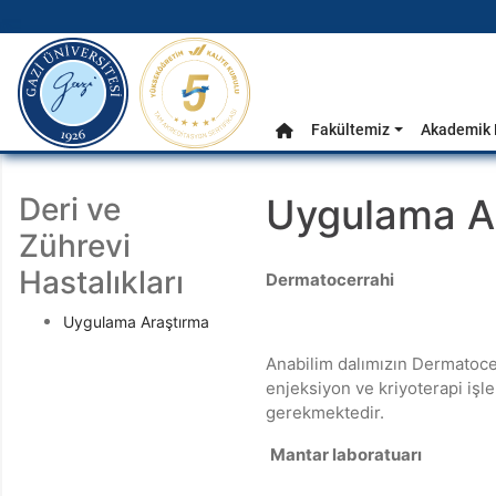
gazi.edu.tr
Ana Menü
Fakültemiz
Akademik 
Anasayfa
Deri ve
Uygulama A
Zührevi
Hastalıkları
Dermatocerrahi
Uygulama Araştırma
Anabilim dalımızın Dermatocer
enjeksiyon ve kriyoterapi işl
gerekmektedir.
Mantar laboratuarı