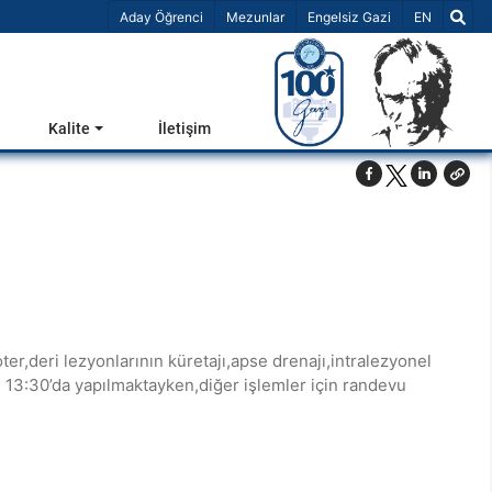
Dil Seçiniz 
Aday Öğrenci
Mezunlar
Engelsiz Gazi
EN
Kalite
İletişim
r,deri lezyonlarının küretajı,apse drenajı,intralezyonel
ü 13:30’da yapılmaktayken,diğer işlemler için randevu