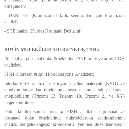
örneğinden)
-
DEB testi (Kromozomal kırık sendromları için kromozom
analizi)
-
SCE analizi (Kardeş Kromatid Değişimi)
RUTİN MOLEKÜLER SİTOGENETİK TANI:
Prenatal ve postnatal doku örneklerinde SNP-array ve array-CGH
analizleri.
FISH (Floresan
in situ
Hibridizasyon) Analizleri:
Interfaz-FISH analizi ile k
oriyonik villüs materyali (KVÖ) ve
amniyon sıvısından direkt preparasyon sonrası sık rastlanılan
anöploidilerin (Trizomi 13, Trizomi 18, Trizomi 21 ve XY)
değerlendirilmesi.
Doku kültürü sonrası metafaz FISH analizi ile prenatal ve
postnatal doku örneklerinde mikrodelesyon sendromlarının
analizi, dengeli/dengesiz kromozomal yeniden düzenlenmelerin