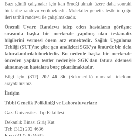
Bazı günlü çalışmalar için kan örneği almak üzere daha sonraki
bir tarihe randevu verilmektedir. Moleküler genetik testlerin çoğu
ileri tarihli randevu ile çalışılmaktadır.
Önemli Uyarı: Randevu talep eden hastaların görüşme
sırasında başka bir merkezde yapılmış olan test/analiz
bilgilerini vermesi önem arz etmektedir. Sağlık Uygulama
Tebliği (SUT)’ne göre gen analizleri SGK’ya ömürde bir defa
faturalandırılabilmektedir. Bu nedenle başka bir merkezde
önceden yapılan testler nedeniyle SGK’dan fatura ödemesi
alınamayan hastalara borç çıkarılmaktadır.
Bilgi için
(312) 202 46 36
(Sekreterlik) numaralı telefonu
arayabilirsiniz.
İletişim
Tıbbi Genetik Polikliniği ve Laboratuvarları:
Gazi Üniversitesi Tıp Fakültesi
Dekanlık Binası Giriş Kat
Tel:
(312) 202 4636
Fax:
(312) 2024635