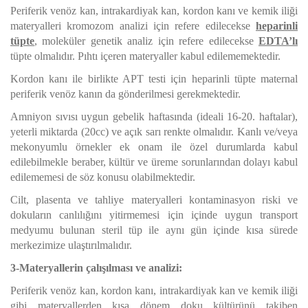
Periferik venöz kan, intrakardiyak kan, kordon kanı ve kemik iliği
materyalleri kromozom analizi için refere edilecekse
heparinli
tüpte
, moleküler genetik analiz için refere edilecekse
EDTA’lı
tüpte olmalıdır. Pıhtı içeren materyaller kabul edilememektedir.
Kordon kanı ile birlikte APT testi için heparinli tüpte maternal
periferik venöz kanın da gönderilmesi gerekmektedir.
Amniyon sıvısı uygun gebelik haftasında (ideali 16-20. haftalar),
yeterli miktarda (20cc) ve açık sarı renkte olmalıdır. Kanlı ve/veya
mekonyumlu örnekler ek onam ile özel durumlarda kabul
edilebilmekle beraber, kültür ve üreme sorunlarından dolayı kabul
edilememesi de söz konusu olabilmektedir.
Cilt, plasenta ve tahliye materyalleri kontaminasyon riski ve
dokuların canlılığını yitirmemesi için içinde uygun transport
medyumu bulunan steril tüp ile aynı gün içinde kısa sürede
merkezimize ulaştırılmalıdır.
3-Materyallerin çalışılması ve analizi:
Periferik venöz kan, kordon kanı, intrakardiyak kan ve kemik iliği
gibi materyallerden kısa dönem doku kültürünü takiben