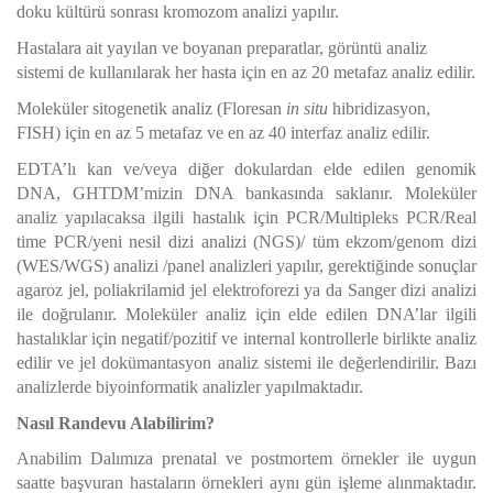
doku kültürü sonrası kromozom analizi yapılır.
Hastalara ait yayılan ve boyanan preparatlar, görüntü analiz
sistemi de kullanılarak her hasta için en az 20 metafaz analiz edilir.
Moleküler sitogenetik analiz (Floresan
in situ
hibridizasyon,
FISH) için en az 5 metafaz ve en az 40 interfaz analiz edilir.
EDTA’lı kan ve/veya diğer dokulardan elde edilen genomik
DNA, GHTDM’mizin DNA bankasında saklanır. Moleküler
analiz yapılacaksa ilgili hastalık için PCR/Multipleks PCR/Real
time PCR/yeni nesil dizi analizi (NGS)/ tüm ekzom/genom dizi
(WES/WGS) analizi /panel analizleri yapılır, gerektiğinde sonuçlar
agaroz jel, poliakrilamid jel elektroforezi ya da Sanger dizi analizi
ile doğrulanır. Moleküler analiz için elde edilen DNA’lar ilgili
hastalıklar için negatif/pozitif ve internal kontrollerle birlikte analiz
edilir ve jel dokümantasyon analiz sistemi ile değerlendirilir.
Bazı
analizlerde biyoinformatik analizler yapılmaktadır.
Nasıl Randevu Alabilirim?
Anabilim Dalımıza prenatal ve postmortem örnekler ile uygun
saatte başvuran hastaların örnekleri aynı gün işleme alınmaktadır.