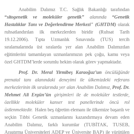
Anabilim Dalımız T.C. Sağlık Bakanlığı tarafından
“
sitogenetik ve moleküler genetik”
alanında
“Genetik
Hastalıklar Tanı ve Değerlendirme Merkezi"
(GHTDM)
olarak
ruhsatlandırılan ilk merkezlerden biridir
(Ruhsat Tarih
19.12.2006). Tıpta Uzmanlık Sınavında (TUS) tercih
sıralamalarında üst sıralarda yer alan Anabilim Dalımızdan
eğitimlerini tamamlayan uzmanlarımızın pek çoğu, kamu veya
özel GHTDM’lerde sorumlu hekim olarak görev yapmaktadır.
Prof. Dr. Meral Yirmibeş Karaoğuz’un
öncülüğünde
prenatal tanı alanındaki deneyimi ile ülkemizdeki referans
merkezlerinin ilk sıralarında yer alan Anabilim Dalımız,
Prof. Dr.
Mehmet Ali Ergün’ün
girişimleri ile de moleküler testlerde,
özellikle moleküler kanser test panellerinde öncü rol
üstlenmektedir.
Halen beş öğretim elemanı ile ülkemize başarılı ve
seçkin Tıbbi Genetik uzmanlarını kazandırmaya devam eden
Anabilim Dalımız, farklı kurumlar (TUBİTAK, TUSEB,
Araştırma Üniversiteleri ADEP ve Üniversite BAP) ile yürütülen