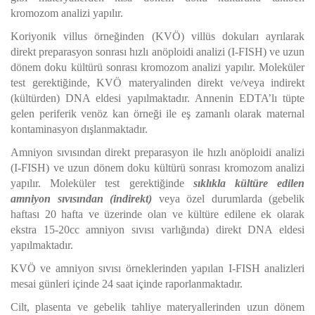
kromozom analizi yapılır.
Koriyonik villus örneğinden (KVÖ) villüs dokuları ayrılarak
direkt preparasyon sonrası hızlı anöploidi analizi (I-FISH) ve uzun
dönem doku kültürü sonrası kromozom analizi yapılır. Moleküler
test gerektiğinde, KVÖ materyalinden direkt ve/veya indirekt
(kültürden) DNA eldesi yapılmaktadır. Annenin EDTA’lı tüpte
gelen periferik venöz kan örneği ile eş zamanlı olarak maternal
kontaminasyon dışlanmaktadır.
Amniyon sıvısından direkt preparasyon ile hızlı anöploidi analizi
(I-FISH) ve uzun dönem doku kültürü sonrası kromozom analizi
yapılır. Moleküler test gerektiğinde
sıklıkla kültüre edilen
amniyon sıvısından (indirekt)
veya özel durumlarda (gebelik
haftası 20 hafta ve üzerinde olan ve kültüre edilene ek olarak
ekstra 15-20cc amniyon sıvısı varlığında) direkt DNA eldesi
yapılmaktadır.
KVÖ ve amniyon sıvısı örneklerinden yapılan I-FISH analizleri
mesai günleri içinde 24 saat içinde raporlanmaktadır.
Cilt, plasenta ve gebelik tahliye materyallerinden uzun dönem