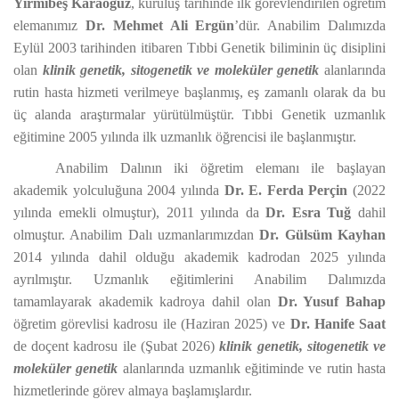
Yirmibeş Karaoğuz
, kuruluş tarihinde ilk görevlendirilen öğretim
elemanımız
Dr. Mehmet Ali Ergün
’dür. Anabilim Dalımızda
Eylül 2003 tarihinden itibaren Tıbbi Genetik biliminin üç disiplini
olan
klinik genetik, sitogenetik ve moleküler genetik
alanlarında
rutin hasta hizmeti verilmeye başlanmış, eş zamanlı olarak da bu
üç alanda araştırmalar yürütülmüştür. Tıbbi Genetik uzmanlık
eğitimine 2005 yılında ilk uzmanlık öğrencisi ile başlanmıştır.
Anabilim Dalının iki öğretim elemanı ile başlayan
akademik yolculuğuna 2004 yılında
Dr. E. Ferda Perçin
(2022
yılında emekli olmuştur), 2011 yılında da
Dr. Esra Tuğ
dahil
olmuştur. Anabilim Dalı uzmanlarımızdan
Dr. Gülsüm Kayhan
2014 yılında dahil olduğu akademik kadrodan 2025 yılında
ayrılmıştır. Uzmanlık eğitimlerini Anabilim Dalımızda
tamamlayarak akademik kadroya dahil olan
Dr. Yusuf Bahap
öğretim görevlisi kadrosu ile (Haziran 2025) ve
Dr. Hanife Saat
de doçent kadrosu ile (Şubat 2026)
klinik genetik, sitogenetik ve
moleküler genetik
alanlarında uzmanlık eğitiminde ve rutin hasta
hizmetlerinde görev almaya başlamışlardır.