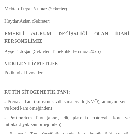
Mehtap Tırpan Yılmaz (Sekreter)
Haydar Aslan (Sekreter)
EMEKLİ /KURUM DEĞİŞKLİĞİ OLAN İDARİ
PERSONELİMİZ
Ayşe Erdoğan (Sekreter- Emeklilik Temmuz 2025)
VERİLEN HİZMETLER
Poliklinik Hizmetleri
RUTİN SİTOGENETİK TANI:
- Prenatal Tanı (koriyonik villüs materyali (KVÖ), amniyon sıvısı
ve kord kanı örneğinden)
- Postmortem Tanı
(abort, cilt, plasenta materyali, kord ve
intrakardiyak kan örneğinden)
- Postnatal Tanı
(periferik venöz kan, kemik iliği ve cilt