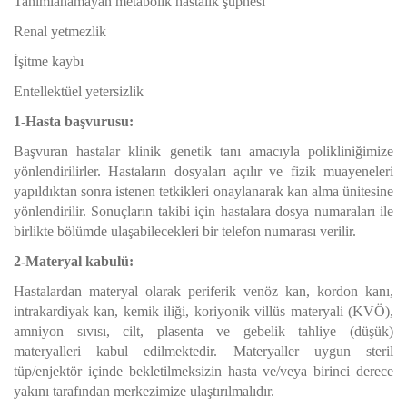
Tanımlanamayan metabolik hastalık şüphesi
Renal yetmezlik
İşitme kaybı
Entellektüel yetersizlik
1-Hasta başvurusu:
Başvuran hastalar klinik genetik tanı amacıyla polikliniğimize
yönlendirilirler. Hastaların dosyaları açılır ve fizik muayeneleri
yapıldıktan sonra istenen tetkikleri onaylanarak kan alma ünitesine
yönlendirilir. Sonuçların takibi için hastalara dosya numaraları ile
birlikte bölümde ulaşabilecekleri bir telefon numarası verilir.
2-Materyal kabulü:
Hastalardan materyal olarak periferik venöz kan, kordon kanı,
intrakardiyak kan, kemik iliği,
koriyonik villüs materyali (KVÖ)
,
amniyon sıvısı, cilt, plasenta ve gebelik tahliye (düşük)
materyalleri kabul edilmektedir. Materyaller uygun steril
tüp/enjektör içinde bekletilmeksizin hasta ve/veya birinci derece
yakını tarafından merkezimize ulaştırılmalıdır.