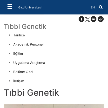
☰
Dil Seçiniz 
Gazi Üniversitesi
EN
Tıbbi Genetik
Tarihçe
Akademik Personel
Eğitim
Uygulama Araştırma
Bölüme Özel
İletişim
Tıbbi Genetik