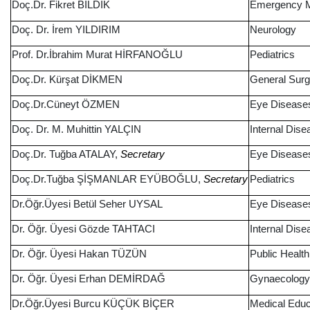
Doç.Dr. Fikret BİLDİK
Emergency 
Doç. Dr. İrem YILDIRIM
Neurology
Prof. Dr.İbrahim Murat HİRFANOĞLU
Pediatrics
Doç.Dr. Kürşat DİKMEN
General Surg
Doç.Dr.Cüneyt ÖZMEN
Eye Disease
Doç. Dr. M. Muhittin YALÇIN
Internal Dis
Doç.Dr. Tuğba ATALAY,
Eye Diseas
Secretary
Doç.Dr.Tuğba ŞİŞMANLAR EYÜBOĞLU,
Pediatrics
Secretary
Dr.Öğr.Üyesi Betül Seher UYSAL
Eye Disease
Dr. Öğr. Üyesi Gözde TAHTACI
Internal Dis
Dr. Öğr. Üyesi Hakan TÜZÜN
Public Health
Dr. Öğr. Üyesi Erhan DEMİRDAĞ
Gynaecology 
Dr.Öğr.Üyesi Burcu KÜÇÜK BİÇER
Medical Educ