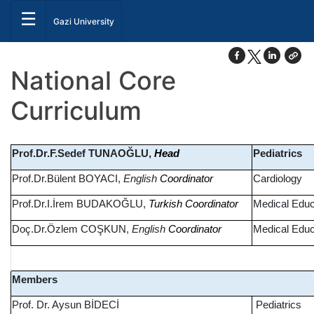
☰
Gazi University
National Core
Curriculum
Prof.Dr.F.Sedef TUNAOĞLU,
Pediatrics
Head
Prof.Dr.Bülent BOYACI,
English
Cardiology
Coordinator
Prof.Dr.I.İrem BUDAKOĞLU,
Medical Educ
Turkish Coordinator
Doç.Dr.Özlem COŞKUN,
English
Medical Educ
Coordinator
Members
Prof. Dr. Aysun BİDECİ
Pediatrics