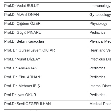
Prof.Dr.Vedat BULUT
Immunology
Prof.Dr.M.Anıl ONAN
Gynaecology 
Prof.Dr.Çiğdem ÖZER
Physiology
Prof.Dr.Güçlü PINARLI
Pediatrics
Prof.Dr.Belgin Karaoğlan
Physical Medi
Prof. Dr. Gürsel Levent OKTAR
Heart and Ve
Prof.Dr.Murat DİZBAY
Infectious D
Prof. Dr. Anıl AKTAŞ
Pediatrics
Prof. Dr. Ebru ARHAN
Pediatrics
Prof. Dr. Mehmet İBİŞ
Internal Dis
Prof.Dr.İlyas OKUR
Pediatrics
Prof.Dr.Sevil ÖZGER İLHAN
Medical Pha