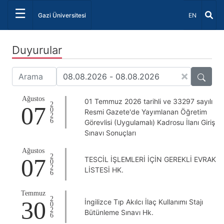
☰
Dil Seçiniz 
Gazi Üniversitesi
EN
Duyurular
×
Ağustos
01 Temmuz 2026 tarihli ve 33297 sayılı
2026
07
Resmi Gazete'de Yayımlanan Öğretim
Görevlisi (Uygulamalı) Kadrosu İlanı Giriş
Sınavı Sonuçları
Ağustos
2026
07
TESCİL İŞLEMLERİ İÇİN GEREKLİ EVRAK
LİSTESİ HK.
Temmuz
2026
30
İngilizce Tıp Akılcı İlaç Kullanımı Stajı
Bütünleme Sınavı Hk.