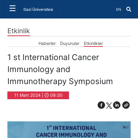
☰
Dil Seçiniz 
Gazi Üniversitesi
EN
Etkinlik
Haberler
Duyurular
Etkinlikler
1 st International Cancer
Immunology and
Immunotherapy Symposium
11 Mart 2024 |
08:30