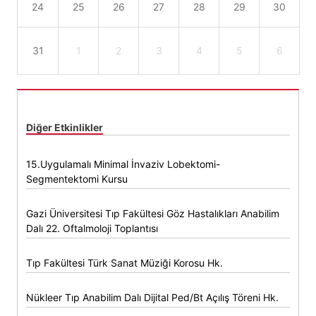
24
25
26
27
28
29
30
31
1
2
3
4
5
6
Diğer Etkinlikler
15.Uygulamalı Minimal İnvaziv Lobektomi-
Segmentektomi Kursu
Gazi Üniversitesi Tıp Fakültesi Göz Hastalıkları Anabilim
Dalı 22. Oftalmoloji Toplantısı
Tıp Fakültesi Türk Sanat Müziği Korosu Hk.
Nükleer Tıp Anabilim Dalı Dijital Ped/Bt Açılış Töreni Hk.