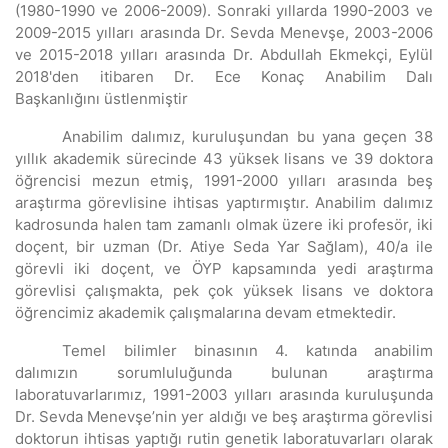
(1980-1990 ve 2006-2009). Sonraki yıllarda 1990-2003 ve
2009-2015 yılları arasında Dr. Sevda Menevşe, 2003-2006
ve 2015-2018 yılları arasında Dr. Abdullah Ekmekçi, Eylül
2018'den itibaren Dr. Ece Konaç Anabilim Dalı
Başkanlığını üstlenmiştir
Anabilim dalımız, kuruluşundan bu yana geçen 38
yıllık akademik sürecinde 43 yüksek lisans ve 39 doktora
öğrencisi mezun etmiş, 1991-2000 yılları arasında beş
araştırma görevlisine ihtisas yaptırmıştır.
Anabilim dalımız
kadrosunda halen tam zamanlı olmak üzere iki profesör, iki
doçent, bir uzman (Dr. Atiye Seda Yar Sağlam), 40/a ile
görevli iki doçent, ve ÖYP kapsamında yedi araştırma
görevlisi çalışmakta, p
ek çok yüksek lisans ve doktora
öğrencimiz akademik çalışmalarına devam etmektedir.
Temel bilimler binasının 4. katında anabilim
dalımızın sorumluluğunda bulunan araştırma
laboratuvarlarımız, 1991-2003 yılları arasında kuruluşunda
Dr. Sevda Menevşe’nin yer aldığı ve beş araştırma görevlisi
doktorun ihtisas yaptığı rutin genetik laboratuvarları olarak