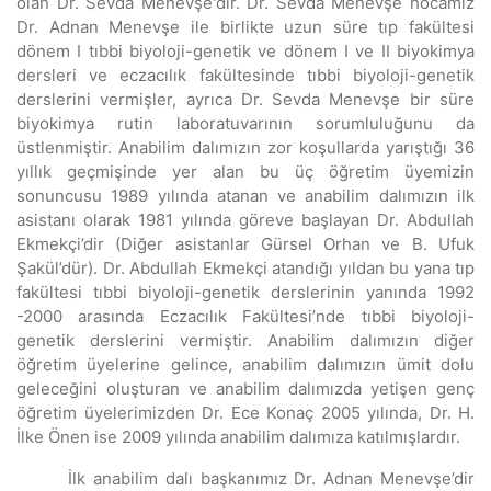
olan Dr. Sevda Menevşe'dir. Dr. Sevda Menevşe hocamız
Dr. Adnan Menevşe ile birlikte uzun süre tıp fakültesi
dönem I tıbbi biyoloji-genetik ve dönem I ve II biyokimya
dersleri ve eczacılık fakültesinde tıbbi biyoloji-genetik
derslerini vermişler, ayrıca Dr. Sevda Menevşe bir süre
biyokimya rutin laboratuvarının sorumluluğunu da
üstlenmiştir. Anabilim dalımızın zor koşullarda yarıştığı 36
yıllık geçmişinde yer alan bu üç öğretim üyemizin
sonuncusu 1989 yılında atanan ve anabilim dalımızın ilk
asistanı olarak 1981 yılında göreve başlayan Dr. Abdullah
Ekmekçi’dir (Diğer asistanlar Gürsel Orhan ve B. Ufuk
Şakül’dür). Dr. Abdullah Ekmekçi atandığı yıldan bu yana tıp
fakültesi tıbbi biyoloji-genetik derslerinin yanında 1992
-2000 arasında Eczacılık Fakültesi’nde tıbbi biyoloji-
genetik derslerini vermiştir. Anabilim dalımızın diğer
öğretim üyelerine gelince, anabilim dalımızın ümit dolu
geleceğini oluşturan ve anabilim dalımızda yetişen genç
öğretim üyelerimizden Dr. Ece Konaç 2005 yılında, Dr. H.
İlke Önen ise 2009 yılında anabilim dalımıza katılmışlardır.
İlk anabilim dalı başkanımız Dr. Adnan Menevşe’dir