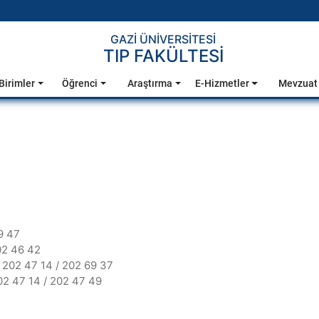
GAZİ ÜNİVERSİTESİ
TIP FAKÜLTESİ
Birimler
Öğrenci
Araştırma
E-Hizmetler
Mevzuat
9 47
02 46 42
:
202 47 14 / 202 69 37
2 47 14 / 202 47 49