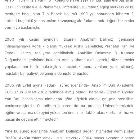
Anabilim Dalımızla yakın birlikteliği olan ve 1997 yılında faaliyete başlayan
Gazi Üniversitesi Aile Planlaması, İnfertilite ve Üreme Sağlığı merkezi ve bu
merkeze bağlı olan Tüp Bebek bölümü 1999 yılı sonundan itibaren 2.
kattaki bugünkü yerleşkesine kavuşmuş; aktif olarak çok değerli hizmetler
vermeye başlamıştır.
2000 yılı Kasım ayından itibaren Anabilim Dalımız içerisinde
ihtisaslaşmaya yönelik olarak Yüksek Riskli Gebelikler, Prenatal Tanı ve
Tedavi Ünitesi faaliyete geçirilmiştir. Anabilim Dalımızın 9. Katında
Doğumhane içerisinde bulunan Ameliyathane alanı gerekli düzenlemeler
yapılarak her türlü jinekolojik ve obstetrik operasyonların yapılabileceği
müstakil bir faaliyet bölümüne dönüştürülmüştür.
2005 yılı Eylül ayına kadarki süreç içerisinde- Anabilim Dalı Akademik
Kurulu’nun 8 Mart 2002 tarihinde almış olduğu karar ile- Öğretim Üyeleri
Yan Dal İhtisaslaşma alanlarına göre ağırlıklı olarak çalışma prensibini
benimsemişlerdir. O tarihten itibaren de bu prensip Üniversitemizdeki
eğitim-araştırma düzeyini yükselten önemli bir faktör olarak artan bir hız ve
başarı ile devam ettirilmektedir.
Yine bu süreç içerisinde Anabilim Dalımıza değerli hizmetler vermiş olan
Prof.Dr. Akgün Yıldız emekliliğini isteyerek 2004 mayıs ayından itibaren