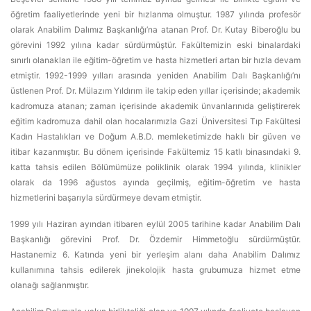
öğretim faaliyetlerinde yeni bir hızlanma olmuştur. 1987 yılında profesör
olarak Anabilim Dalımız Başkanlığı’na atanan Prof. Dr. Kutay Biberoğlu bu
görevini 1992 yılına kadar sürdürmüştür. Fakültemizin eski binalardaki
sınırlı olanakları ile eğitim-öğretim ve hasta hizmetleri artan bir hızla devam
etmiştir. 1992-1999 yılları arasında yeniden Anabilim Dalı Başkanlığı’nı
üstlenen Prof. Dr. Mülazım Yıldırım ile takip eden yıllar içerisinde; akademik
kadromuza atanan; zaman içerisinde akademik ünvanlarınıda geliştirerek
eğitim kadromuza dahil olan hocalarımızla Gazi Üniversitesi Tıp Fakültesi
Kadın Hastalıkları ve Doğum A.B.D. memleketimizde haklı bir güven ve
itibar kazanmıştır. Bu dönem içerisinde Fakültemiz 15 katlı binasındaki 9.
katta tahsis edilen Bölümümüze poliklinik olarak 1994 yılında, klinikler
olarak da 1996 ağustos ayında geçilmiş, eğitim-öğretim ve hasta
hizmetlerini başarıyla sürdürmeye devam etmiştir.
1999 yılı Haziran ayından itibaren eylül 2005 tarihine kadar Anabilim Dalı
Başkanlığı görevini Prof. Dr. Özdemir Himmetoğlu sürdürmüştür.
Hastanemiz 6. Katında yeni bir yerleşim alanı daha Anabilim Dalımız
kullanımına tahsis edilerek jinekolojik hasta grubumuza hizmet etme
olanağı sağlanmıştır.