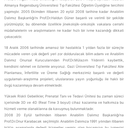
Almanya Regensburg Üniversitesi Tıp Fakültesi Öğretim Üyeliğine tercihini
yapmıştır. 2005 Ekimden itibaren 20 eylül 2008 tarihine kadar Anabilim
Dalımız Başkanlığı’nı Prof.Dr.Haldun Güner başarılı ve verimli bir şekilde
yürütmüştür, bu dönemde özellikle jinekolojik-onkolojik vakalara cerrahi
müdahalelerin ve araştırmaların ne kadar hızlı bir ivme kazandığı dikkati
çekecektir.
18 Aralık 2006 tarihinde amansız bir hastalıkla 1 yıldan fazla bir süreçte
mücadele veren çok değerli yeri zor doldurulacak bilim adamı ve Anabilim
Dalımız Onursal Kurucularından Prof.Dr.Mülazım Yıldırım’ı kaybettik,
kendisini rahmet ve özlemle anıyoruz. Gazi Üniversitesi Tıp Fakültesi Aile
Planlaması, İnfertilite ve Üreme Sağlığı merkezimiz başarılı ve değerli
uygulamalı-araştırma projeleri; uluslararası yayın yoğunluğu ile haklı bir
övgü kazanmaya devam etmektedir.
Yüksek Riskli Gebelikler, Prenatal Tanı ve Tedavi Ünitesi bu zaman süreci
içerisinde 3D ve 4D (Real Time 3 boyut) cihaz kazanma ve halkımıza bu
hizmeti verme olanaklarına da kavuşmuş bulunmaktadır.
2008 20 Eylül tarihinden itibaren Anabilim Dalımız Başkanlığı’na
Prof.Dr.Onur Karabacak seçilmiştir. Anabilim Dalımıza 1991 yılından itibaren
bütün aşamalarda değerli hizmetler vermiş olan hocamızın bu ivmesini