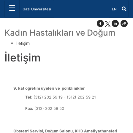
☰
Dil Seçiniz 
Gazi Üniversitesi
EN
Kadın Hastalıkları ve Doğum
İletişim
İletişim
9. kat öğretim üyeleri ve poliklinikler
Tel:
(312) 202 59 19 - (312) 202 59 21
Fax:
(312) 202 59 50
Obstetri Servisi, Doğum Salonu, KHD Ameliyathaneleri