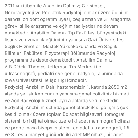
2011 yılı itibarı ile Anabilim Dalımız; Girişimsel,
Nöroradyoloji ve Pediatrik Radyoloji olmak üzere üç bilim
dalında, on dört öğretim üyesi, beş uzman ve 31 araştırma
görevlisi ile araştırma ve eğitim faaliyetlerine devam
etmektedir. Anabilim Dalımız Tıp Fakültesi bünyesindeki
lisans ve uzmanlık eğitiminin yanı sıra Gazi Üniversitesi
Sağlık Hizmetleri Meslek Yüksekokulu’nda ve Sağlık
Bilimleri Fakültesi Fizyoterapi Bölümünde Radyoloji
programını da desteklemektedir. Anabilim Dalımız
A.B.D'deki Thomas Jefferson Tıp Merkezi ile
ultrasonografi, pediatrik ve genel radyoloji alanında da
Iowa Üniversitesi ile işbirliği içindedir.
Radyoloji Anabilim Dalı, hastanemizin 1. katında 2850 m2
alanda yer alırken bunun yanı sıra genel poliklinik hizmeti
ve Acil Radyoloji hizmeti ayrı alanlarda verilmektedir.
Radyoloji Anabilim dalında genel olarak ikisi gelişmiş çok
kesitli olmak üzere toplam üç adet bilgisayarlı tomografi
sistemi, biri dijital olmak üzere iki adet mammografi cihazı
ve prone masa biyopsi sistemi, on adet ultrasonografi, 1.5
ve 3 Tesla manyet gücünde iki adet MR cihazı, bir adet